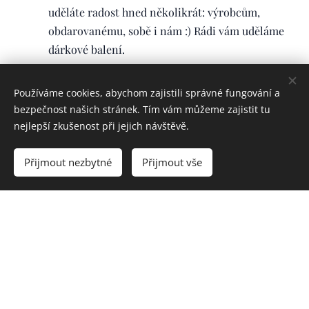
uděláte radost hned několikrát: výrobcům,
obdarovanému, sobě i nám :) Rádi vám uděláme
dárkové balení.
Výběrovou kávu, čaje, čokolády a spoustu dalších
pochutin pro všechny, kterým záleží na původu
Používáme cookies, abychom zajistili správné fungování a
svých oblíbených nápojů a potravin.
bezpečnost našich stránek. Tím vám můžeme zajistit tu
nejlepší zkušenost při jejich návštěvě.
Šperky, šátky, tašky, svícny, vázy nebo kosmetiku
pro milovníky originálních, ručně vyráběných
Přijmout nezbytné
Přijmout vše
produktů.
Dává vám, co děláme, smysl? Tak to jste u nás správně.