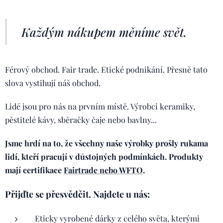
Každým nákupem měníme svět.
Férový obchod. Fair trade. Etické podnikání. Přesně tato
slova vystihují náš obchod.
Lidé jsou pro nás na prvním místě. Výrobci keramiky,
pěstitelé kávy, sběračky čaje nebo bavlny...
Jsme hrdí na to, že všechny naše výrobky prošly rukama
lidí, kteří pracují v důstojných podmínkách. Produkty
mají certifikace
Fairtrade nebo WFTO
.
Přijďte se přesvědčit. Najdete u nás:
Eticky vyrobené dárky z celého světa, kterými